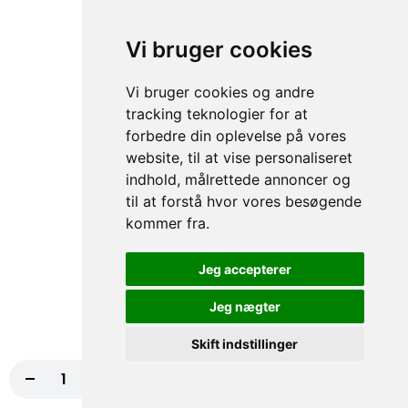
Pesto, Frisk rucola, Mozzarella ost
98,00 kr.
Vi bruger cookies
158. Bacon Og Kylling
Vi bruger cookies og andre
tracking teknologier for at
Oplev en smagsfusion med vores bacon
forbedre din oplevelse på vores
og kylling pizza, serveret med pesto, frisk
rucola og mozzarella ost. En perfekt...
website, til at vise personaliseret
Pesto, Frisk rucola, Mozzarella ost
indhold, målrettede annoncer og
til at forstå hvor vores besøgende
98,00 kr.
kommer fra.
179. Bresaola
Jeg accepterer
Smag en ægte italiensk delikatesse med
vores bresaola-pizza, toppet med friske
Jeg nægter
tomater, cremet ost, sprød salat,...
Tomat, Ost, Salat, Dressing, Agurk
Skift indstillinger
100,00 kr.
-
+
Læg i kurv
79,00 kr.