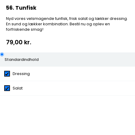
56. Tunfisk
Nyd vores velsmagende tunfisk, frisk salat og lækker dressing.
En sund og lækker kombination. Bestil nu og oplev en
forfriskende smag!
79,00 kr.
56. Tunfisk
Standardindhold
Dressing
Nyd vores velsmagende tunfisk, frisk salat og lækker
dressing. En sund og lækker kombination. Bestil nu og
oplev en forfriskende smag!
Salat
Kategorier:
Store Hj. Pitabrød
Ingredienser:
Dressing, Salat