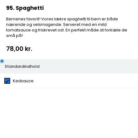
95. Spaghetti
Børnenes favorit! Vores lækre spaghetti til børn er både
nærende og velsmagende. Serveret med en mild
tomatsauce og friskrevet ost. En perfekt måde at forkæle de
små på!
78,00 kr.
95. Spaghetti
Standardindhold
Børnenes favorit! Vores lækre spaghetti til børn er både
Kødsauce
nærende og velsmagende. Serveret med en mild
tomatsauce og friskrevet ost. En perfekt måde at
forkæle de små på!
Kategorier:
Børne Menu
Ingredienser:
Kødsauce