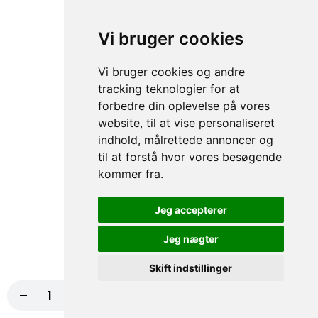
himmelsk smagsoplevelse! Bestil...
Pesto, Frisk rucola, Mozzarella ost
Vi bruger cookies
98,00 kr.
Vi bruger cookies og andre
158. Bacon Og Kylling
tracking teknologier for at
forbedre din oplevelse på vores
Oplev en smagsfusion med vores bacon
og kylling pizza, serveret med pesto, frisk
website, til at vise personaliseret
rucola og mozzarella ost. En perfekt...
indhold, målrettede annoncer og
Pesto, Frisk rucola, Mozzarella ost
til at forstå hvor vores besøgende
98,00 kr.
kommer fra.
179. Bresaola
Jeg accepterer
Smag en ægte italiensk delikatesse med
Jeg nægter
vores bresaola-pizza, toppet med friske
tomater, cremet ost, sprød salat,...
Skift indstillinger
Tomat, Ost, Salat, Dressing, Agurk
-
+
Læg i kurv
78,00 kr.
100,00 kr.