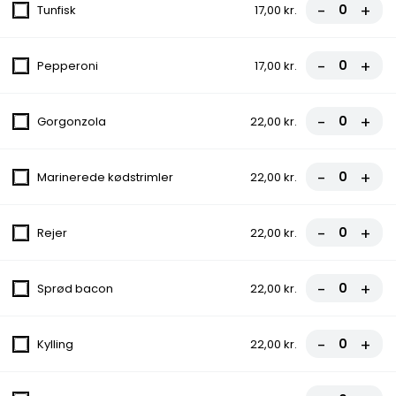
-
+
Tunfisk
17,00 kr.
fra
94,00 kr.
6. Capricciosa Pizza
-
+
Pepperoni
17,00 kr.
Capricciosa pizza med friske tomater,
smeltet ost, saftige champignon og
lækker skinke. En klassisk favorit, der...
-
+
Gorgonzola
22,00 kr.
Tomat, Ost, Champignon, Skinke
fra
97,00 kr.
-
+
Marinerede kødstrimler
22,00 kr.
7. Emil Pizza
-
+
Rejer
22,00 kr.
Emil pizza med friske tomater, smeltet ost,
saftig skinke og krydret pepperoni. En
uimodståelig kombination for...
-
+
Sprød bacon
22,00 kr.
Tomat, Ost, Skinke, Pepperoni
fra
99,00 kr.
-
+
Kylling
22,00 kr.
8. Miami Pizza