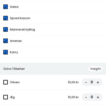
Chili
Salsa
Ingredienser:
Ost, Salsa, Sprød bacon, Marineret
kylling, Ananas, Karry
Sprød bacon
Variants:
Alm., Deep., Fam.
Extra Tilbehør
Oliven, Æg, Løg, Peberfrugt, Stærk
Marineret kylling
peber, Champignon, Ananas, Asparges, Tacosauce,
Spaghetti, Artiskok, Ost, Skinke, Kødsauce, Hakket
Ananas
oksekød, Salami, Tunfisk, Pepperoni, Gorgonzola,
Marinerede kødstrimler, Rejer, Sprød bacon, Kylling,
Lufttørret skinke, Chili, Dressing, Bearnaise
Karry
Extra Tilbehør
Valgfri
Pizza
-
+
Oliven
10,00 kr.
Smagfuld dansk pizza oplevelse! Vores pizzaer er kun lavet med
de fineste ingredienser og bages til perfektion i vores
traditionelle ovne. Udforsk vores forskellige smagfulde
-
+
variationer, fra klassiske favoritter til unikke specialiteter. Bestil
Æg
10,00 kr.
din yndlingspizza i dag og lad dine smagsløg danse af glæde!