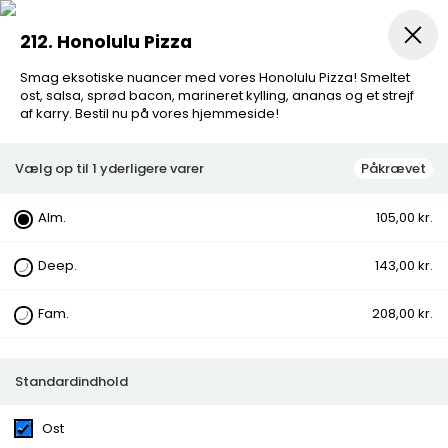
212. Honolulu Pizza
Smag eksotiske nuancer med vores Honolulu Pizza! Smeltet
Pizza
Salat Pizza
Mexico Stærk Pizza
Pizzasand
ost, salsa, sprød bacon, marineret kylling, ananas og et strejf
af karry. Bestil nu på vores hjemmeside!
Vælg op til 1 yderligere varer
Påkrævet
Alm.
105,00 kr.
212. Honolulu Pizza
Deep.
143,00 kr.
Smag eksotiske nuancer med vores Honolulu Pizza!
Fam.
208,00 kr.
Smeltet ost, salsa, sprød bacon, marineret kylling,
ananas og et strejf af karry. Bestil nu på vores
hjemmeside!
Standardindhold
Kategorier:
Mexico Stærk Pizza
Vareegenskaber:
Ost