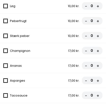
-
+
Løg
10,00 kr.
1. Viking Pizza
Prøv vores Viking pizza med saftige
tomater, cremet ost, delikate rejer og
-
+
Peberfrugt
10,00 kr.
lækker tunfisk. En herlig smagsoplevelse...
Tomat, Ost, Rejer, Tunfisk
-
+
Stærk peber
10,00 kr.
fra
102,00 kr.
2. Vesuvio Pizza
-
+
Champignon
17,00 kr.
Vores Vesuvio pizza byder på frisk tomat,
lækker mozzarellaost og omhyggeligt
-
+
udvalgt skinke. En uforglemmelig...
Ananas
17,00 kr.
Tomat, Ost, Skinke
fra
94,00 kr.
-
+
Asparges
17,00 kr.
3. Parmesan
-
+
Tacosauce
17,00 kr.
Parmesan pizza med saftige tomater,
smeltet mozzarella, kylling, frisk pesto,