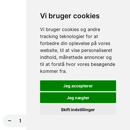
og kylling pizza, serveret med pesto, frisk
rucola og mozzarella ost. En perfekt...
Vi bruger cookies
Pesto, Frisk rucola, Mozzarella ost
98,00 kr.
Vi bruger cookies og andre
tracking teknologier for at
179. Bresaola
forbedre din oplevelse på vores
Smag en ægte italiensk delikatesse med
website, til at vise personaliseret
vores bresaola-pizza, toppet med friske
indhold, målrettede annoncer og
tomater, cremet ost, sprød salat,...
til at forstå hvor vores besøgende
Tomat, Ost, Salat, Dressing, Agurk
kommer fra.
100,00 kr.
Jeg accepterer
162. Doner Kebab
Jeg nægter
Nyd vores autentiske doner kebab pizza
med dressing, salat, ost, tomat og agurk.
Skift indstillinger
En uimodståelig smagsoplevelse!...
Dressing, Salat, Ost, Tomat, Agurk
-
+
Læg i kurv
105,00 kr.
95,00 kr.