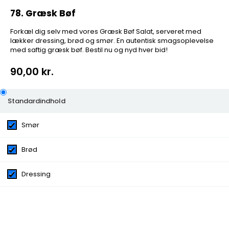
78. Græsk Bøf
Forkæl dig selv med vores Græsk Bøf Salat, serveret med
lækker dressing, brød og smør. En autentisk smagsoplevelse
med saftig græsk bøf. Bestil nu og nyd hver bid!
90,00 kr.
78. Græsk Bøf
Standardindhold
Smør
Forkæl dig selv med vores Græsk Bøf Salat, serveret
med lækker dressing, brød og smør. En autentisk
smagsoplevelse med saftig græsk bøf. Bestil nu og nyd
Brød
hver bid!
Dressing
Kategorier:
Salater
Ingredienser:
Smør, Brød, Dressing