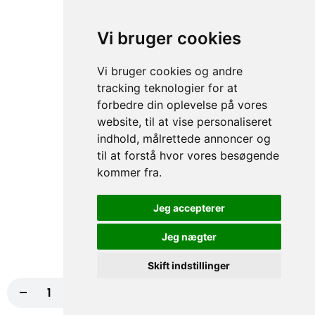
himmelsk smagsoplevelse! Bestil...
Pesto, Frisk rucola, Mozzarella ost
Vi bruger cookies
98,00 kr.
Vi bruger cookies og andre
158. Bacon Og Kylling
tracking teknologier for at
forbedre din oplevelse på vores
Oplev en smagsfusion med vores bacon
og kylling pizza, serveret med pesto, frisk
website, til at vise personaliseret
rucola og mozzarella ost. En perfekt...
indhold, målrettede annoncer og
Pesto, Frisk rucola, Mozzarella ost
til at forstå hvor vores besøgende
98,00 kr.
kommer fra.
179. Bresaola
Jeg accepterer
Smag en ægte italiensk delikatesse med
Jeg nægter
vores bresaola-pizza, toppet med friske
tomater, cremet ost, sprød salat,...
Skift indstillinger
Tomat, Ost, Salat, Dressing, Agurk
-
+
Læg i kurv
90,00 kr.
100,00 kr.