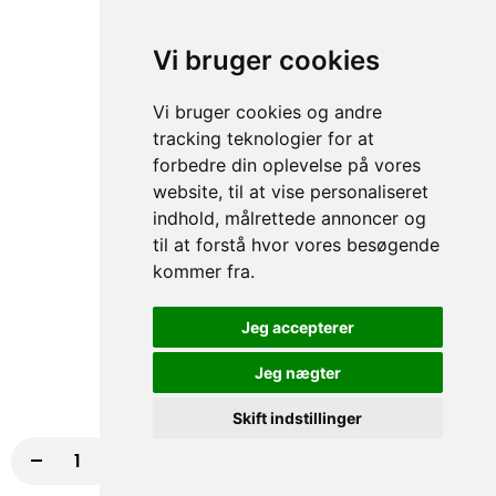
Pesto, Frisk rucola, Mozzarella ost
98,00 kr.
Vi bruger cookies
179. Bresaola
Vi bruger cookies og andre
tracking teknologier for at
Smag en ægte italiensk delikatesse med
vores bresaola-pizza, toppet med friske
forbedre din oplevelse på vores
tomater, cremet ost, sprød salat,...
website, til at vise personaliseret
Tomat, Ost, Salat, Dressing, Agurk
indhold, målrettede annoncer og
til at forstå hvor vores besøgende
100,00 kr.
kommer fra.
162. Doner Kebab
Jeg accepterer
Nyd vores autentiske doner kebab pizza
med dressing, salat, ost, tomat og agurk.
Jeg nægter
En uimodståelig smagsoplevelse!...
Dressing, Salat, Ost, Tomat, Agurk
Skift indstillinger
95,00 kr.
-
+
Læg i kurv
87,00 kr.