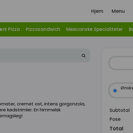
Hjem
Menu
ærk Pizza
Pizzasandwich
Mexicanske Specialiteter
B
Ønske
omater, cremet ost, intens gorgonzola,
øre kødstrimler. En himmelsk
Subtotal
e smagsløg!
Pose
Total