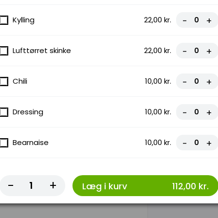
Kylling
22,00 kr.
-
+
Lufttørret skinke
22,00 kr.
-
+
ed saftige
nde skinke,
Chili
10,00 kr.
-
+
Dressing
10,00 kr.
-
+
Bearnaise
10,00 kr.
-
+
za med
-
+
Læg i kurv
112,00 kr.
simpel, men