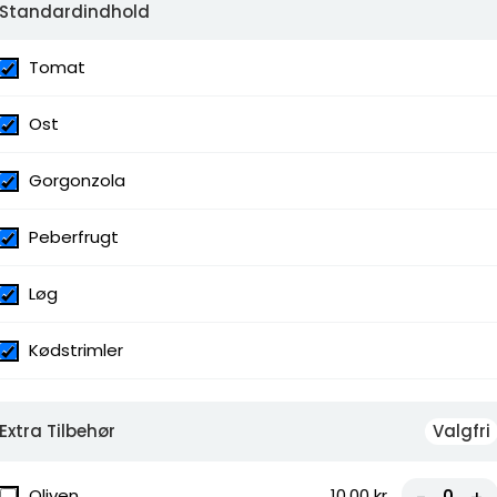
Standardindhold
Tomat
ter,
esto, sprød
Ost
anost,
Gorgonzola
Peberfrugt
Løg
Kødstrimler
ater,
mpignon,
Extra Tilbehør
Valgfri
mpignon,
Oliven
10,00 kr.