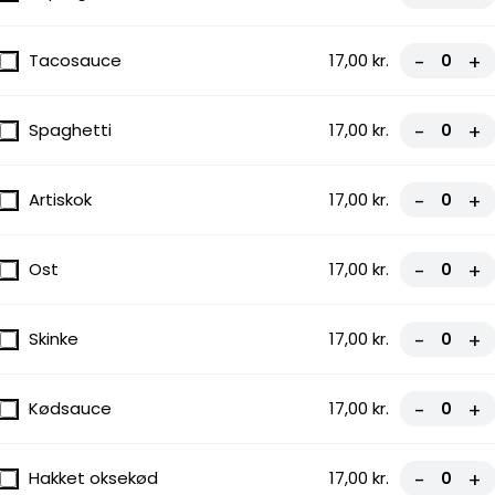
Tacosauce
17,00 kr.
-
+
ltet ost,
Spaghetti
17,00 kr.
-
+
 En
Artiskok
17,00 kr.
-
+
Ost
17,00 kr.
-
+
Skinke
17,00 kr.
-
+
meltet ost,
ler og
Kødsauce
17,00 kr.
-
+
be...
ede
Hakket oksekød
17,00 kr.
-
+