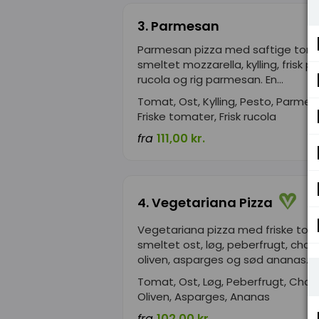
3. Parmesan
Parmesan pizza med saftige toma
smeltet mozzarella, kylling, frisk p
rucola og rig parmesan. En...
Tomat, Ost, Kylling, Pesto, Parmes
Friske tomater, Frisk rucola
fra
111,00 kr.
4. Vegetariana Pizza
Vegetariana pizza med friske tom
smeltet ost, løg, peberfrugt, cha
oliven, asparges og sød ananas....
Tomat, Ost, Løg, Peberfrugt, Cha
Oliven, Asparges, Ananas
fra
102,00 kr.