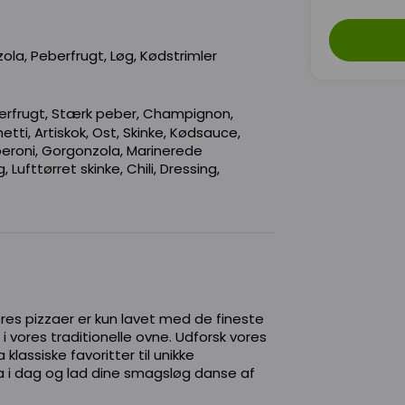
la, Peberfrugt, Løg, Kødstrimler
berfrugt, Stærk peber, Champignon,
ti, Artiskok, Ost, Skinke, Kødsauce,
peroni, Gorgonzola, Marinerede
, Lufttørret skinke, Chili, Dressing,
res pizzaer er kun lavet med de fineste
 i vores traditionelle ovne. Udforsk vores
 klassiske favoritter til unikke
zza i dag og lad dine smagsløg danse af