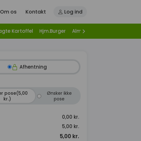
Om os
Kontakt
Log ind
agte Kartoffel
Hjm.Burger
Alm. Burger
Hj. Burgers, It
Afhentning
r pose(5,00
Ønsker ikke
kr.)
pose
0,00 kr.
5,00 kr.
5,00 kr.