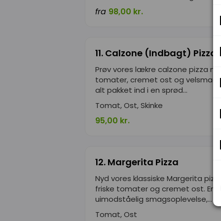
fra
98,00 kr.
11. Calzone (Indbagt) Pizza
Prøv vores lækre calzone pizza m
tomater, cremet ost og velsmage
alt pakket ind i en sprød...
Tomat, Ost, Skinke
95,00 kr.
12. Margerita Pizza
Nyd vores klassiske Margerita piz
friske tomater og cremet ost. En 
uimodståelig smagsoplevelse,...
Tomat, Ost