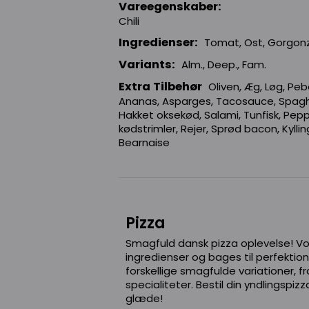
Vareegenskaber:
Chili
Ingredienser:
Tomat, Ost, Gorgonzo
Variants:
Alm., Deep., Fam.
Extra Tilbehør
Oliven, Æg, Løg, Pe
Ananas, Asparges, Tacosauce, Spaghet
Hakket oksekød, Salami, Tunfisk, Pep
kødstrimler, Rejer, Sprød bacon, Kylling
Bearnaise
Pizza
Smagfuld dansk pizza oplevelse! Vo
ingredienser og bages til perfektion
forskellige smagfulde variationer, fra
specialiteter. Bestil din yndlingspi
glæde!