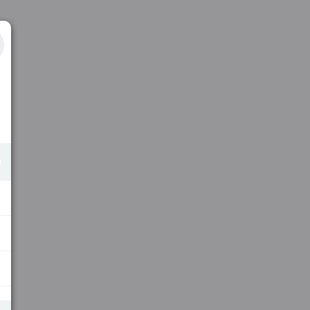
.
.
.