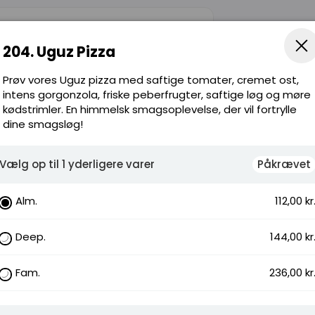
204. Uguz Pizza
ge tomater,
r tunfisk.
Prøv vores Uguz pizza med saftige tomater, cremet ost,
intens gorgonzola, friske peberfrugter, saftige løg og møre
kødstrimler. En himmelsk smagsoplevelse, der vil fortrylle
dine smagsløg!
Vælg op til 1 yderligere varer
Påkrævet
Alm.
112,00 kr
k tomat,
ligt
Deep.
144,00 kr
Fam.
236,00 kr