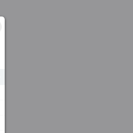
.
.
.