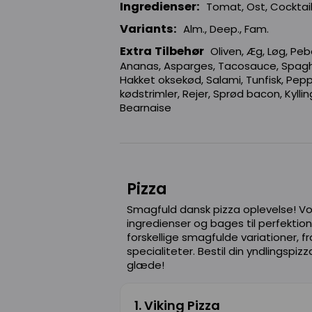
Ingredienser:
Tomat, Ost, Cocktail
Variants:
Alm., Deep., Fam.
Extra Tilbehør
Oliven, Æg, Løg, Pe
Ananas, Asparges, Tacosauce, Spaghet
Hakket oksekød, Salami, Tunfisk, Pep
kødstrimler, Rejer, Sprød bacon, Kylling
Bearnaise
Pizza
Smagfuld dansk pizza oplevelse! Vo
ingredienser og bages til perfektion
forskellige smagfulde variationer, fra
specialiteter. Bestil din yndlingspi
glæde!
1. Viking Pizza