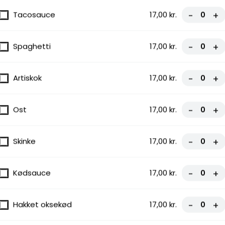
Tacosauce
17,00 kr.
-
+
ltet ost,
 En
Spaghetti
17,00 kr.
-
+
Artiskok
17,00 kr.
-
+
Ost
17,00 kr.
-
+
meltet ost,
Skinke
17,00 kr.
-
+
ler og
be...
Kødsauce
17,00 kr.
-
+
ede
Hakket oksekød
17,00 kr.
-
+