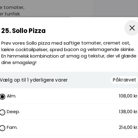
ge tomater,
r tunfisk.
25. Sollo Pizza
Prøv vores Sollo pizza med saftige tomater, cremet ost,
lækre cocktailpølser, sprød bacon og velsmagende skinke.
En himmelsk kombination af smag og tekstur, der vil glæde
dine smagsløg!
k tomat,
Vælg op til 1 yderligere varer
Påkrævet
ligt
Alm.
108,00 kr
Deep.
138,00 kr
Fam.
214,00 kr