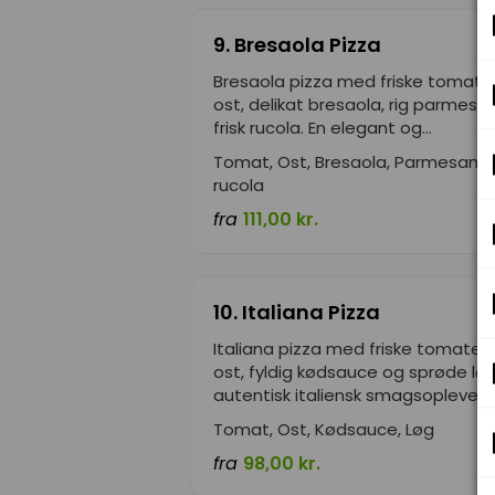
9. Bresaola Pizza
Bresaola pizza med friske tomate
ost, delikat bresaola, rig parmesa
frisk rucola. En elegant og...
Tomat, Ost, Bresaola, Parmesanost
rucola
fra
111,00 kr.
10. Italiana Pizza
Italiana pizza med friske tomater,
ost, fyldig kødsauce og sprøde løg
autentisk italiensk smagsoplevelse,
Tomat, Ost, Kødsauce, Løg
fra
98,00 kr.