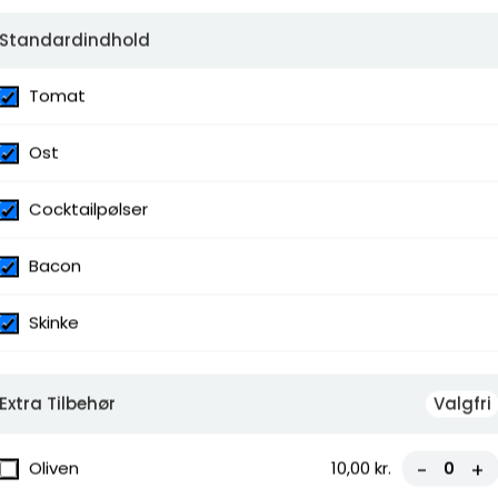
ter,
Standardindhold
esto, sprød
Tomat
anost,
Ost
Cocktailpølser
Bacon
ater,
Skinke
mpignon,
mpignon,
Extra Tilbehør
Valgfri
Oliven
10,00 kr.
-
+