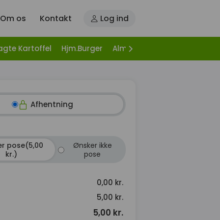
Om os
Kontakt
Log ind
agte Kartoffel
Hjm.Burger
Alm. Burger
Hj. Burgers, It
Afhentning
r pose(5,00
Ønsker ikke
kr.)
pose
0,00 kr.
5,00 kr.
5,00 kr.