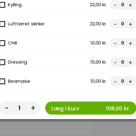
Kylling
22,00 kr.
-
+
Lufttørret skinke
22,00 kr.
-
+
ed saftige
nde skinke,
Chili
10,00 kr.
-
+
Dressing
10,00 kr.
-
+
Bearnaise
10,00 kr.
-
+
za med
simpel, men
-
+
Læg i kurv
108,00 kr.