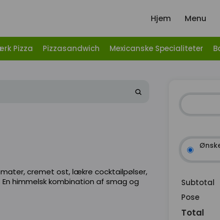
Hjem
Menu
ærk Pizza
Pizzasandwich
Mexicanske Specialiteter
B
Ønske
omater, cremet ost, lækre cocktailpølser,
 En himmelsk kombination af smag og
Subtotal
Pose
Total