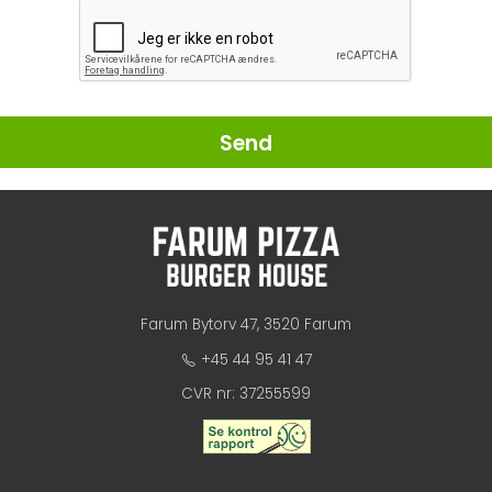
Send
Farum Bytorv 47, 3520 Farum
+45 44 95 41 47
CVR nr: 37255599