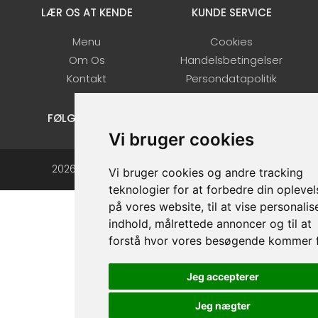
LÆR OS AT KENDE
KUNDE SERVICE
Menu
Cookies
Om Os
Handelsbetingelser
Kontakt
Persondatapolitik
FØLG OS.
Facebook
Instagram
Vi bruger cookies
2026 ©
Mad Expres - Online Bestilling System
Vi bruger cookies og andre tracking
teknologier for at forbedre din oplevel
på vores website, til at vise personalis
indhold, målrettede annoncer og til at
forstå hvor vores besøgende kommer f
Jeg accepterer
Jeg nægter