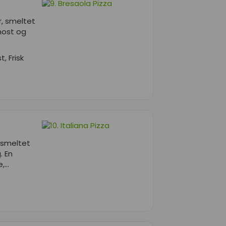
r, smeltet
nost og
, Frisk
 smeltet
. En
...