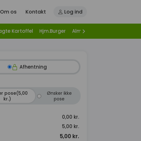
Om os
Kontakt
Log ind
agte Kartoffel
Hjm.Burger
Alm. Burger
Hj. Burgers, It
Afhentning
r pose(5,00
Ønsker ikke
kr.)
pose
0,00 kr.
5,00 kr.
5,00 kr.