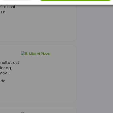
ltet ost,
 En
meltet ost,
ler og
be...
ede