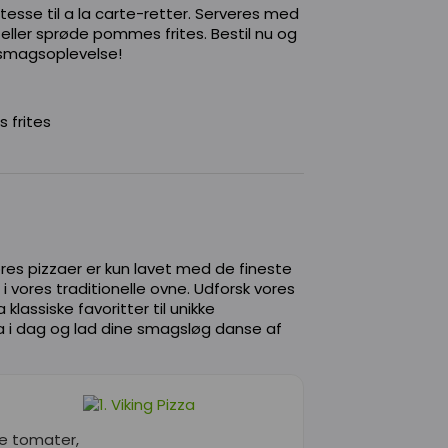
katesse til a la carte-retter. Serveres med
 eller sprøde pommes frites. Bestil nu og
 smagsoplevelse!
 frites
res pizzaer er kun lavet med de fineste
 i vores traditionelle ovne. Udforsk vores
 klassiske favoritter til unikke
zza i dag og lad dine smagsløg danse af
ge tomater,