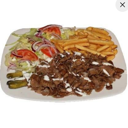
esto, sprød
anost,
ater,
mpignon,
mpignon,