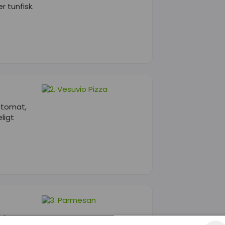
r tunfisk.
k tomat,
ligt
ter,